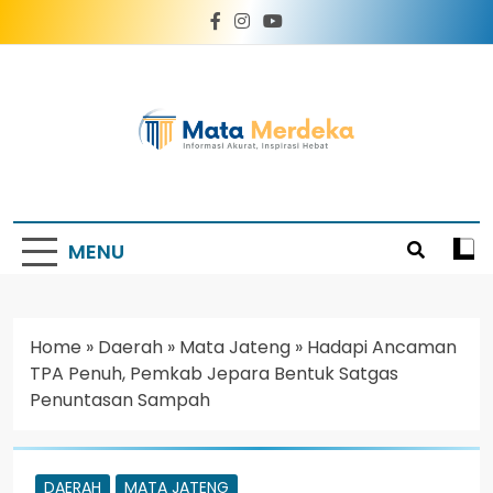
Mata Merdeka
Informasi Akurat, Inspirasi Hebat
MENU
Home
»
Daerah
»
Mata Jateng
»
Hadapi Ancaman
TPA Penuh, Pemkab Jepara Bentuk Satgas
Penuntasan Sampah
DAERAH
MATA JATENG