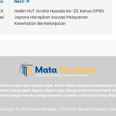
s:
Next:
KK
Hadiri HUT Graha Husada ke-23, Ketua DPRD
si
Jepara Harapkan Inovasi Pelayanan
Kesehatan Berkelanjutan
ita terkini dan terpercaya. Kami tidak hanya menawarkan 
kami sampaikan dapat dipercaya. Dengan komitmen kami un
n utama bagi mereka yang mencari sumber informasi yang dap
opyright © 2026 Mata Merdeka | Informasi Akurat, Inspirasi Heb