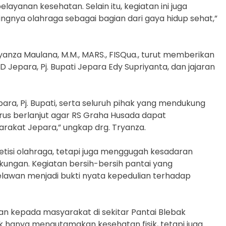
yanan kesehatan. Selain itu, kegiatan ini juga
ya olahraga sebagai bagian dari gaya hidup sehat,”
anza Maulana, M.M., MARS., FISQua., turut memberikan
 Jepara, Pj. Bupati Jepara Edy Supriyanta, dan jajaran
ra, Pj. Bupati, serta seluruh pihak yang mendukung
erus berlanjut agar RS Graha Husada dapat
akat Jepara,” ungkap drg. Tryanza.
tisi olahraga, tetapi juga menggugah kesadaran
ungan. Kegiatan bersih-bersih pantai yang
elawan menjadi bukti nyata kepedulian terhadap
uan kepada masyarakat di sekitar Pantai Blebak
k hanya mengutamakan kesehatan fisik, tetapi juga