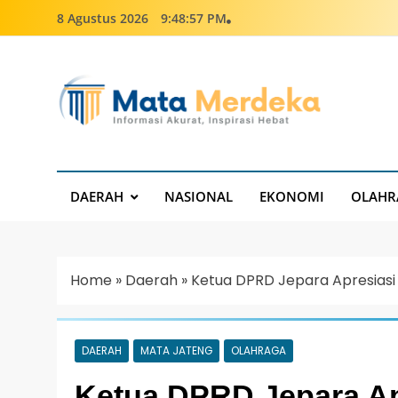
8 Agustus 2026
9:48:58 PM
Mata Merdeka
Informasi Akurat, Inspirasi Hebat
DAERAH
NASIONAL
EKONOMI
OLAHR
Home
»
Daerah
»
Ketua DPRD Jepara Apresiasi 
DAERAH
MATA JATENG
OLAHRAGA
Ketua DPRD Jepara Ap