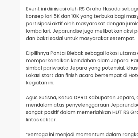
Event ini diinisiasi oleh RS Graha Husada se
konsep lari 5K dan 10K yang terbuka bagi m
partisipasi aktif oleh masyarakat dengan jum
lomba lari, Jeparundise juga melibatkan aksi p
dan bakti sosial untuk masyarakat setempat.
Dipilihnya Pantai Blebak sebagai lokasi utama
memperkenalkan keindahan alam Jepara. Pant
simbol pariwisata Jepara yang potensial, kh
Lokasi start dan finish acara bertempat di H
kegiatan ini.
Agus Sutisna, Ketua DPRD Kabupaten Jepara
mendalam atas penyelenggaraan Jeparundise. 
sangat positif dalam memeriahkan HUT RS Gr
lintas sektor.
“Semoga ini menjadi momentum dalam rangka 