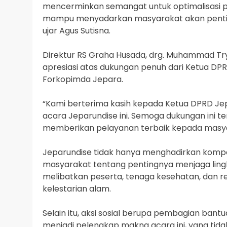
mencerminkan semangat untuk optimalisasi pela
mampu menyadarkan masyarakat akan pentingn
ujar Agus Sutisna.
Direktur RS Graha Husada, drg. Muhammad Try
apresiasi atas dukungan penuh dari Ketua DPRD
Forkopimda Jepara.
“Kami berterima kasih kepada Ketua DPRD Jepa
acara Jeparundise ini. Semoga dukungan ini t
memberikan pelayanan terbaik kepada masyar
Jeparundise tidak hanya menghadirkan kompe
masyarakat tentang pentingnya menjaga lingk
melibatkan peserta, tenaga kesehatan, dan r
kelestarian alam.
Selain itu, aksi sosial berupa pembagian bant
menjadi pelengkap makna acara ini, yang tida