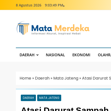
8 Agustus 2026
9:03:50 PM
Mata Merdeka
Informasi Akurat, Inspirasi Hebat
DAERAH
NASIONAL
EKONOMI
OLAHR
Home
»
Daerah
»
Mata Jateng
»
Atasi Darurat 
DAERAH
MATA JATENG
Atasi Darurat Sampah 