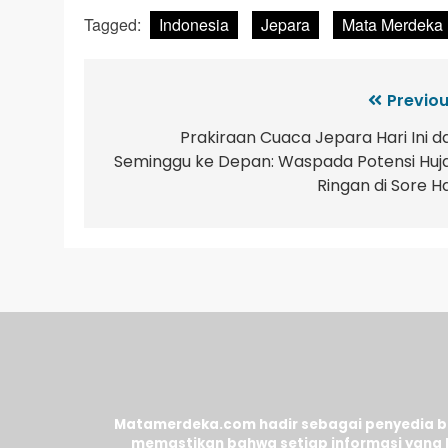
Tagged:
Indonesia
Jepara
Mata Merdeka
Previou
Prakiraan Cuaca Jepara Hari Ini d
Seminggu ke Depan: Waspada Potensi Huj
Ringan di Sore Ha
Matamerdeka.com hadir sebagai penyedia ber
memastikan bahwa setiap informasi yang 