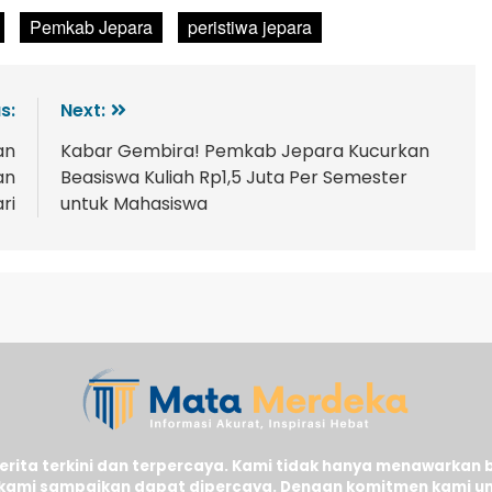
Pemkab Jepara
peristiwa jepara
s:
Next:
an
Kabar Gembira! Pemkab Jepara Kucurkan
an
Beasiswa Kuliah Rp1,5 Juta Per Semester
ri
untuk Mahasiswa
ita terkini dan terpercaya. Kami tidak hanya menawarkan 
kami sampaikan dapat dipercaya. Dengan komitmen kami un