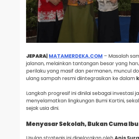
JEPARA
|
MATAMERDEKA.COM
– Masalah sam
jalanan, melainkan tantangan besar yang har
perilaku yang masif dan permanen, muncul d
ulang sampah resmi diintegrasikan ke dalam
Langkah progresif ini dinilai sebagai investasi
menyelamatkan lingkungan Bumi Kartini, seka
sejak usia dini.
Menyasar Sekolah, Bukan Cuma Ib
Usulan strategis ini digelorakan oleh
Anis Su