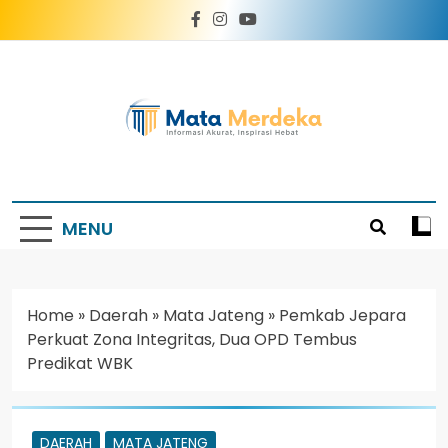
Mata Merdeka
Informasi Akurat, Inspirasi Hebat
MENU
Home
»
Daerah
»
Mata Jateng
»
Pemkab Jepara
Perkuat Zona Integritas, Dua OPD Tembus
Predikat WBK
DAERAH
MATA JATENG