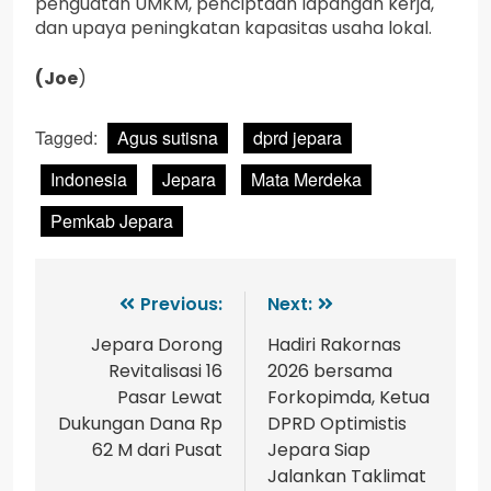
penguatan UMKM, penciptaan lapangan kerja,
dan upaya peningkatan kapasitas usaha lokal.
(Joe
)
Tagged:
Agus sutisna
dprd jepara
Indonesia
Jepara
Mata Merdeka
Pemkab Jepara
Previous:
Next:
Jepara Dorong
Hadiri Rakornas
Revitalisasi 16
2026 bersama
Pasar Lewat
Forkopimda, Ketua
Dukungan Dana Rp
DPRD Optimistis
62 M dari Pusat
Jepara Siap
Jalankan Taklimat