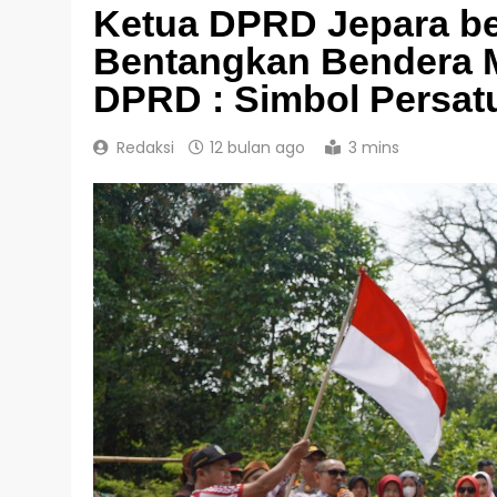
Ketua DPRD Jepara b
Bentangkan Bendera M
DPRD : Simbol Persa
Redaksi
12 bulan ago
3 mins