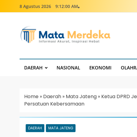
8 Agustus 2026
9:12:01 AM
Mata Merdeka
Informasi Akurat, Inspirasi Hebat
DAERAH
NASIONAL
EKONOMI
OLAHR
Home
»
Daerah
»
Mata Jateng
»
Ketua DPRD Je
Persatuan Kebersamaan
DAERAH
MATA JATENG