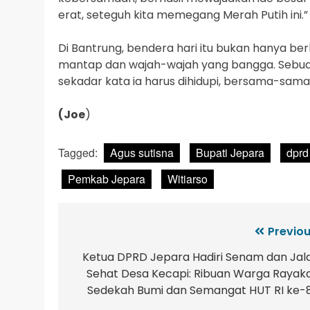
erat, seteguh kita memegang Merah Putih ini.”
Di Bantrung, bendera hari itu bukan hanya berk
mantap dan wajah-wajah yang bangga. Sebua
sekadar kata ia harus dihidupi, bersama-sama
(Joe
)
Tagged:
Agus sutisna
Bupati Jepara
dprd
Pemkab Jepara
Witiarso
Previou
Ketua DPRD Jepara Hadiri Senam dan Jal
Sehat Desa Kecapi: Ribuan Warga Rayak
Sedekah Bumi dan Semangat HUT RI ke-