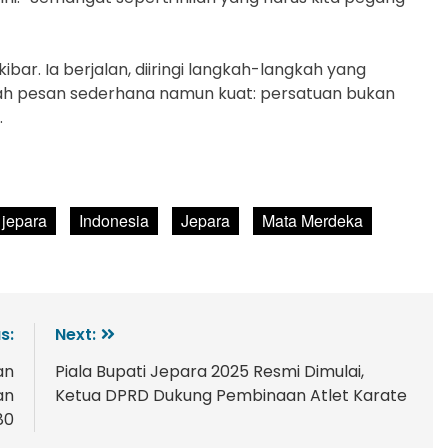
ibar. Ia berjalan, diiringi langkah-langkah yang
h pesan sederhana namun kuat: persatuan bukan
.
 jepara
Indonesia
Jepara
Mata Merdeka
s:
Next:
an
Piala Bupati Jepara 2025 Resmi Dimulai,
an
Ketua DPRD Dukung Pembinaan Atlet Karate
80