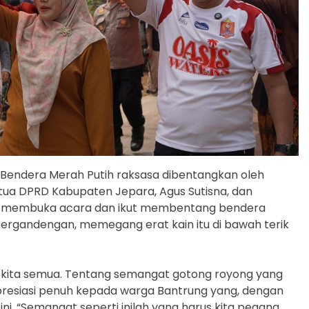
. Bendera Merah Putih raksasa dibentangkan oleh
etua DPRD Kabupaten Jepara, Agus Sutisna, dan
g membuka acara dan ikut membentang bendera
 bergandengan, memegang erat kain itu di bawah terik
ng kita semua. Tentang semangat gotong royong yang
apresiasi penuh kepada warga Bantrung yang, dengan
ni. “Semangat seperti inilah yang harus kita pegang