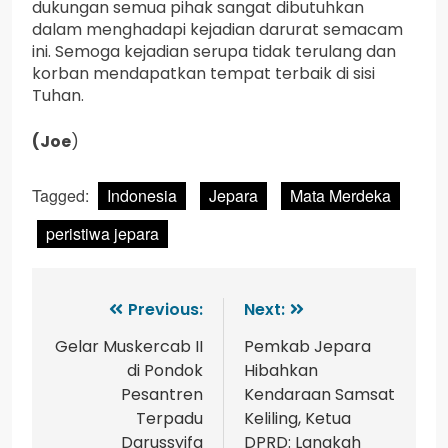
dukungan semua pihak sangat dibutuhkan
dalam menghadapi kejadian darurat semacam
ini. Semoga kejadian serupa tidak terulang dan
korban mendapatkan tempat terbaik di sisi
Tuhan.
(Joe
)
Tagged:
Indonesia
Jepara
Mata Merdeka
peristiwa jepara
Previous:
Next:
Gelar Muskercab II
Pemkab Jepara
di Pondok
Hibahkan
Pesantren
Kendaraan Samsat
Terpadu
Keliling, Ketua
Darussyifa
DPRD: Langkah