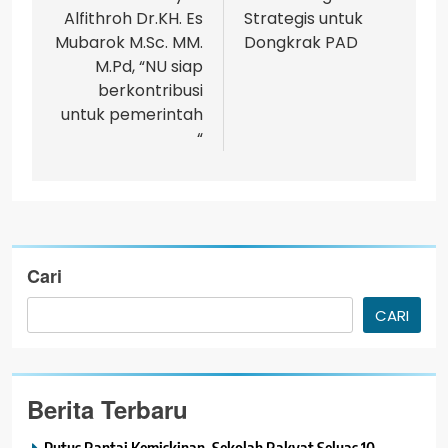
Alfithroh Dr.KH. Es
Strategis untuk
Mubarok M.Sc. MM.
Dongkrak PAD
M.Pd, “NU siap
berkontribusi
untuk pemerintah
“
Cari
CARI
Berita Terbaru
Putus Rantai Kemiskinan, Sekolah Rakyat Seluas 10