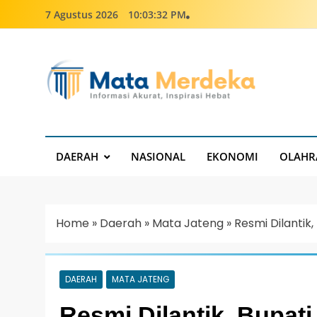
7 Agustus 2026
10:03:32 PM
Mata Merdeka
Informasi Akurat, Inspirasi Hebat
DAERAH
NASIONAL
EKONOMI
OLAHR
Home
»
Daerah
»
Mata Jateng
»
Resmi Dilantik
DAERAH
MATA JATENG
Resmi Dilantik, Bupat