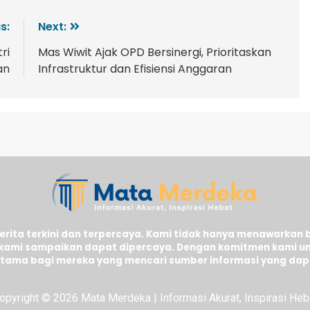
s:
Next:
ri
Mas Wiwit Ajak OPD Bersinergi, Prioritaskan
an
Infrastruktur dan Efisiensi Anggaran
ita terkini dan terpercaya. Kami tidak hanya menawarkan 
kami sampaikan dapat dipercaya. Dengan komitmen kami un
n utama bagi mereka yang mencari sumber informasi yang dap
opyright © 2026 Mata Merdeka | Informasi Akurat, Inspirasi Heb