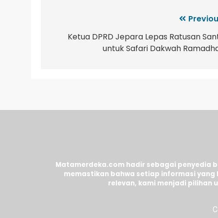
Previou
Ketua DPRD Jepara Lepas Ratusan Sant
untuk Safari Dakwah Ramadh
Matamerdeka.com hadir sebagai penyedia ber
memastikan bahwa setiap informasi yang 
relevan, kami menjadi piliha
C