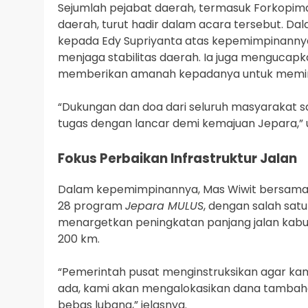
Sejumlah pejabat daerah, termasuk Forkopim
daerah, turut hadir dalam acara tersebut. D
kepada Edy Supriyanta atas kepemimpinannya 
menjaga stabilitas daerah. Ia juga mengucap
memberikan amanah kepadanya untuk memimpi
“Dukungan dan doa dari seluruh masyarakat 
tugas dengan lancar demi kemajuan Jepara,” u
Fokus Perbaikan Infrastruktur Jalan
Dalam kepemimpinannya, Mas Wiwit bersama
28 program
Jepara MULUS
, dengan salah satu
menargetkan peningkatan panjang jalan kabup
200 km.
“Pemerintah pusat menginstruksikan agar kami 
ada, kami akan mengalokasikan dana tambahan 
bebas lubang,” jelasnya.