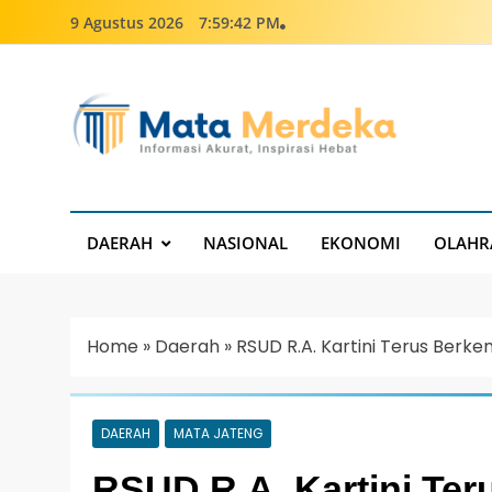
9 Agustus 2026
7:59:43 PM
Mata Merdeka
Informasi Akurat, Inspirasi Hebat
DAERAH
NASIONAL
EKONOMI
OLAHR
Home
»
Daerah
»
RSUD R.A. Kartini Terus Berk
DAERAH
MATA JATENG
RSUD R.A. Kartini Te