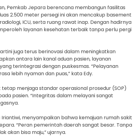
an, Pemkab Jepara berencana membangun fasilitas
 seluas 2.500 meter persegi ini akan mencakup basement
, radiologi, ICU, serta ruang rawat inap. Dengan hadirnya
emperoleh layanan kesehatan terbaik tanpa perlu pergi
artini juga terus berinovasi dalam meningkatkan
apkan antara lain kanal aduan pasien, layanan
yang terintegrasi dengan puskesmas. “Pelayanan
asa lebih nyaman dan puas,” kata Edy.
 tetap menjaga standar operasional prosedur (SOP)
da pasien. “Integritas dalam melayani sangat
egasnya.
 Tri Iriantiwi, menyampaikan bahwa kemajuan rumah sakit
Jepara. “Peran pemerintah daerah sangat besar. Tanpa
k akan bisa maju,” ujarnya.