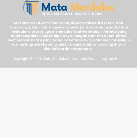
Matamerdeka.com hadir sebagai penyedia berita terkini dan
terpercaya. Kami tidak hanya menawarkan berita yang padat dan
mendalam, tetapi juga memastikan bahwa setiap informasi yang
kami sampaikan dapat dipercaya. Dengan komitmen kami untuk
memberikan berita yang terakurat dan relevan, kami menjadi pilihan
utama bagi mereka yang mencari sumber informasi yang dapat
diandalkan dan terpercaya.
Copyright © 2026 Mata Merdeka | Informasi Akurat, Inspirasi Hebat