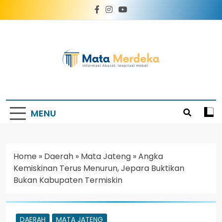
Mata Merdeka
Informasi Akurat, Inspirasi Hebat
MENU
Home
»
Daerah
»
Mata Jateng
»
Angka
Kemiskinan Terus Menurun, Jepara Buktikan
Bukan Kabupaten Termiskin
DAERAH
MATA JATENG