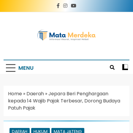
Mata Merdeka
Informasi Akurat, Inspirasi Hebat
MENU
Home
»
Daerah
»
Jepara Beri Penghargaan
kepada 14 Wajib Pajak Terbesar, Dorong Budaya
Patuh Pajak
DAERAH
HUKUM
MATA JATENG