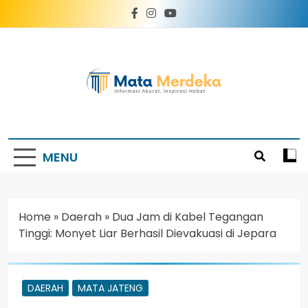
Mata Merdeka
Informasi Akurat, Inspirasi Hebat
MENU
Home
»
Daerah
»
Dua Jam di Kabel Tegangan
Tinggi: Monyet Liar Berhasil Dievakuasi di Jepara
DAERAH
MATA JATENG