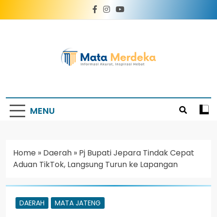
Mata Merdeka
Informasi Akurat, Inspirasi Hebat
MENU
Home
»
Daerah
»
Pj Bupati Jepara Tindak Cepat
Aduan TikTok, Langsung Turun ke Lapangan
DAERAH
MATA JATENG