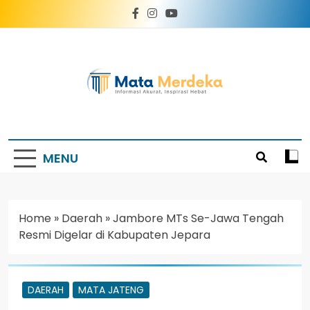
Mata Merdeka
Informasi Akurat, Inspirasi Hebat
MENU
Home
»
Daerah
»
Jambore MTs Se-Jawa Tengah
Resmi Digelar di Kabupaten Jepara
DAERAH
MATA JATENG