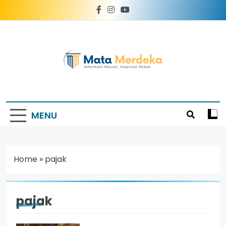
Mata Merdeka
Informasi Akurat, Inspirasi Hebat
MENU
Home
»
pajak
pajak