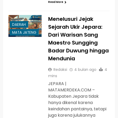
Read More
Menelusuri Jejak
DAERAH
Sejarah Ukir Jepara:
MATA JATENG
Dari Warisan Sang
Maestro Sungging
Badar Duwung hingga
Mendunia
Redaksi
4 bulan ago
4
mins
JEPARA |
MATAMERDEKA.COM –
Kabupaten Jepara tidak
hanya dikenal karena
keindahan pantainya, tetapi
juga karena julukannya