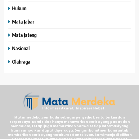
Hukum
Mata Jabar
Mata Jateng
Nasional
Olahraga
Matamerdeka.com hadir sebagai penyedia berita terkini dan
terpercaya. Kami tidak hanya menawarkan berita yang padat dan
mendalam, tetapi juga memastikan bahwa setiap informasi yang
kami sampaikan dapat dipercaya. Dengan komitmen kami untuk
memberikan berita yang terakurat dan relevan, kami menjadi pilihan