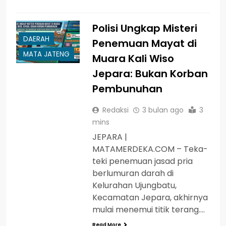
Polisi Ungkap Misteri
DAERAH
Penemuan Mayat di
MATA JATENG
Muara Kali Wiso
Jepara: Bukan Korban
Pembunuhan
Redaksi
3 bulan ago
3
mins
JEPARA |
MATAMERDEKA.COM – Teka-
teki penemuan jasad pria
berlumuran darah di
Kelurahan Ujungbatu,
Kecamatan Jepara, akhirnya
mulai menemui titik terang….
Read More