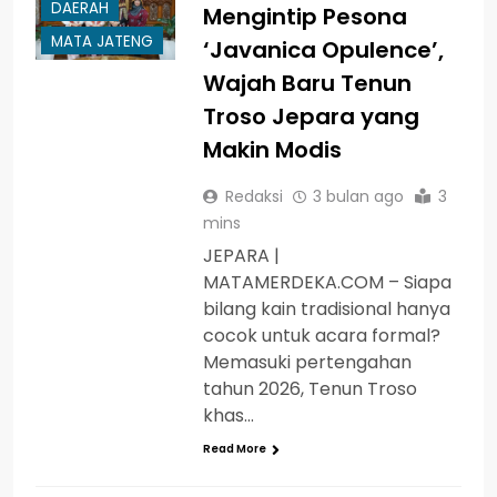
DAERAH
Mengintip Pesona
MATA JATENG
‘Javanica Opulence’,
Wajah Baru Tenun
Troso Jepara yang
Makin Modis
Redaksi
3 bulan ago
3
mins
JEPARA |
MATAMERDEKA.COM – Siapa
bilang kain tradisional hanya
cocok untuk acara formal?
Memasuki pertengahan
tahun 2026, Tenun Troso
khas…
Read More